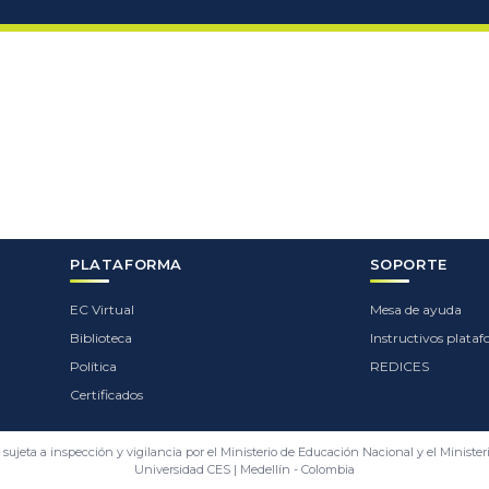
PLATAFORMA
SOPORTE
EC Virtual
Mesa de ayuda
Biblioteca
Instructivos plata
Política
REDICES
Certificados
 sujeta a inspección y vigilancia por el Ministerio de Educación Nacional y el Minister
Universidad CES | Medellín - Colombia