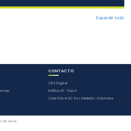
Expandir todo
CONTACTO
CES Digital
formas
Edificio B - Piso 9
Calle 10A # 22-04 | Medellín, Colombia
io de Salud.