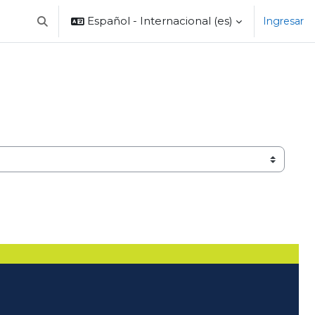
Español - Internacional ‎(es)‎
Ingresar
Selector de búsqueda de entrada