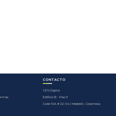
CONTACTO
CES Digital
formas
Edificio B - Piso 9
Calle 10A # 22-04 | Medellín, Colombia