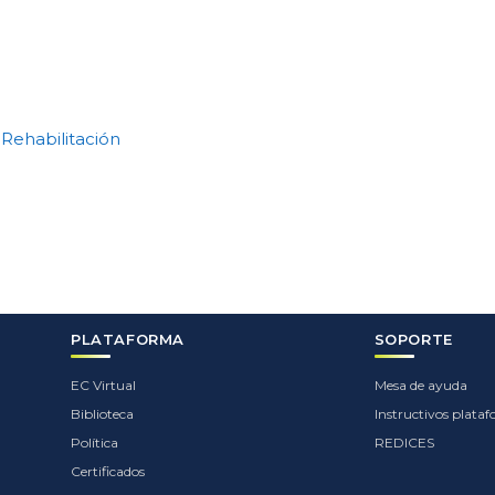
 Rehabilitación
PLATAFORMA
SOPORTE
EC Virtual
Mesa de ayuda
Biblioteca
Instructivos plata
Política
REDICES
Certificados