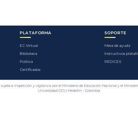
PLATAFORMA
SOPORTE
EC Virtual
Mesa de ayuda
Biblioteca
Instructivos plata
Política
REDICES
Certificados
 sujeta a inspección y vigilancia por el Ministerio de Educación Nacional y el Minister
Universidad CES | Medellín - Colombia