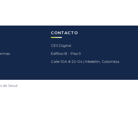
CONTACTO
CES Digital
formas
Edificio B - Piso 9
Calle 10A # 22-04 | Medellín, Colombia
io de Salud.