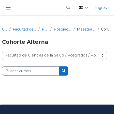
Salta al contenido principal
Ingresar
Selector de búsqueda de 
Panel lateral
Cursos
Facultad de Ciencias de la Salud
Posgrados
Posgrados Salud Pública
Maestría en Salud Pública
Cohorte Alterna
Cohorte
Alterna
Categorías
Buscar cursos
Buscar cursos
Bloques