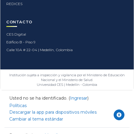
REDICES
CONTACTO
CES Digital
Edificio B - Piso 9
Calle 10A # 22-04 | Medellín, Colombia
Institución sujeta a inspección y vigilancia por el Ministerio de Educación
Nacional y el Ministerio de Salud.
Universidad CES | Medellín - Colombia
Usted no se ha identificado. (
Ingresar
)
Políticas
Descargar la app para dispositivos móviles
Cambiar al tema estándar